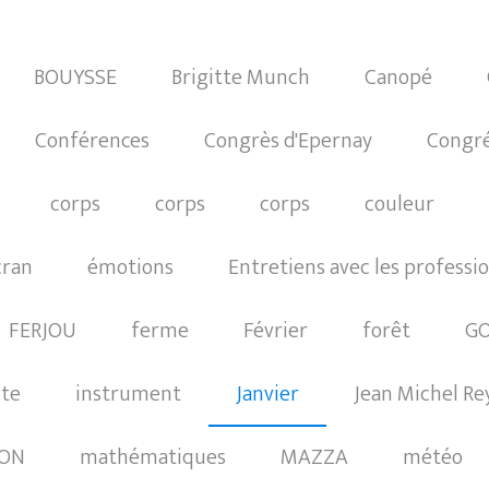
BOUYSSE
Brigitte Munch
Canopé
Conférences
Congrès d'Epernay
Congré
corps
corps
corps
couleur
cran
émotions
Entretiens avec les professi
FERJOU
ferme
Février
forêt
GO
cte
instrument
Janvier
Jean Michel Rey
ON
mathématiques
MAZZA
météo