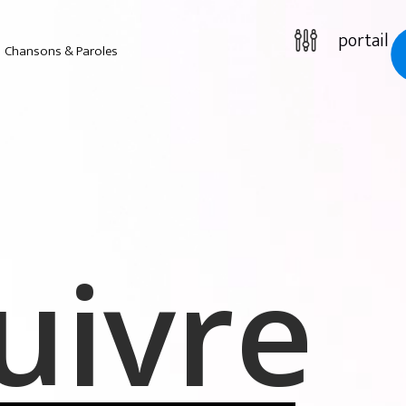
portail
Chansons & Paroles
ivre