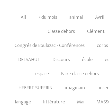
All
7 du mois
animal
Avril
Classe dehors
Clément
Congrés de Boulazac - Conférences
corps
DELSAHUT
Discours
école
e
espace
Faire classe dehors
HEBERT SUFFRIN
imaginaire
inse
langage
littérature
Mai
MASS